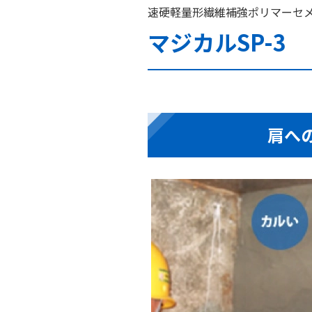
速硬軽量形繊維補強ポリマーセメ
マジカルSP-3
肩へ