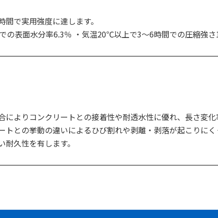
時間で実用強度に達します。
での表面水分率6.3％ ・気温20℃以上で3～6時間での圧縮強さ1
合によりコンクリートとの接着性や耐透水性に優れ、長さ変化
ートとの挙動の違いによるひび割れや剥離・剥落が起こりにく
い耐久性を有します。