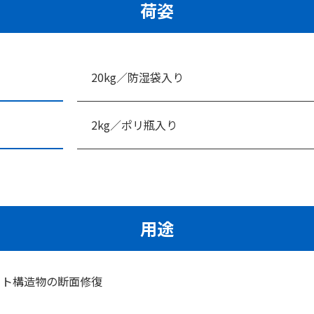
荷姿
20kg／防湿袋入り
2kg／ポリ瓶入り
用途
ート構造物の断面修復